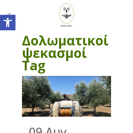
Ανοίξτε τη γραμμή εργαλείων
Δολωματικοί
ψεκασμοί
Tag
09 Αυγ