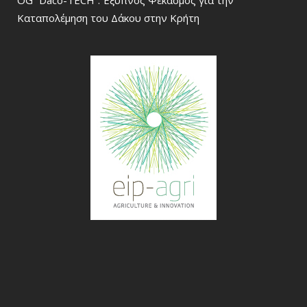
OG “Daco-TECH”: Έξυπνος Ψεκασμός για την
Καταπολέμηση του Δάκου στην Κρήτη