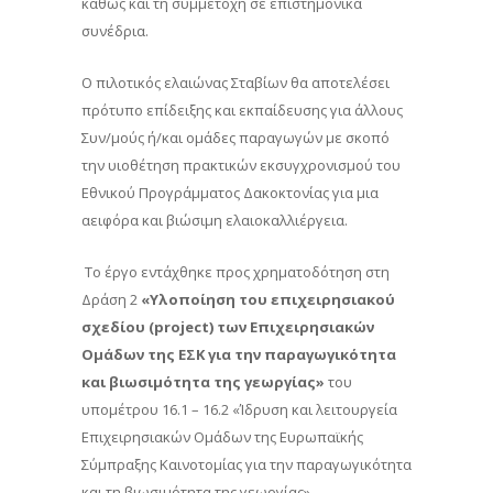
καθώς και τη συμμετοχή σε επιστημονικά
συνέδρια.
Ο πιλοτικός ελαιώνας Σταβίων θα αποτελέσει
πρότυπο επίδειξης και εκπαίδευσης για άλλους
Συν/μούς ή/και ομάδες παραγωγών με σκοπό
την υιοθέτηση πρακτικών εκσυγχρονισμού του
Εθνικού Προγράμματος Δακοκτονίας για μια
αειφόρα και βιώσιμη ελαιοκαλλιέργεια.
Το έργο εντάχθηκε προς χρηματοδότηση στη
Δράση 2
«Υλοποίηση του επιχειρησιακού
σχεδίου (project) των Επιχειρησιακών
Ομάδων της ΕΣΚ για την παραγωγικότητα
και βιωσιμότητα της γεωργίας»
του
υπομέτρου 16.1 – 16.2 «Ίδρυση και λειτουργεία
Επιχειρησιακών Ομάδων της Ευρωπαϊκής
Σύμπραξης Καινοτομίας για την παραγωγικότητα
και τη βιωσιμότητα της γεωργίας»