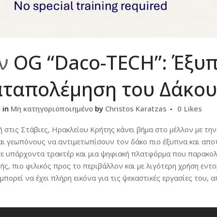
ν
OG “Daco-TECH”: Έξυπ
αταπολέμηση του Δάκου
h
in
Μη κατηγοριοποιημένο
by
Christos Karatzas
0
Likes
 στις Στάβιες, Ηρακλείου Κρήτης κάνει βήμα στο μέλλον με τη
αι γεωπόνους να αντιμετωπίσουν τον δάκο πιο έξυπνα και απο
ε υπάρχοντα τρακτέρ και μια ψηφιακή πλατφόρμα που παρακολ
βής, πιο φιλικός προς το περιβάλλον και με λιγότερη χρήση εντ
πορεί να έχει πλήρη εικόνα για τις ψεκαστικές εργασίες του, α