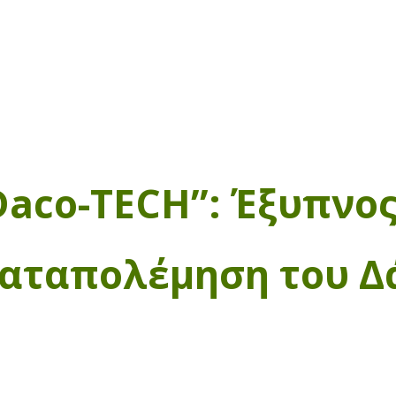
Daco-TECH”: Έξυπνο
Καταπολέμηση του Δ