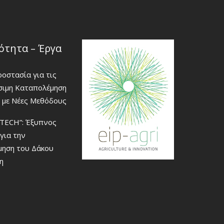
ότητα – Έργα
οστασία για τις
ώσιμη Καταπολέμηση
 με Νέες Μεθόδους
TECH”: Έξυπνος
για την
μηση του Δάκου
η