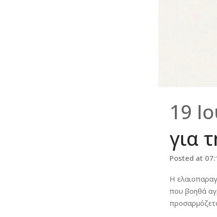
19 Ι
για 
Posted at 07
Η ελαιοπαραγ
που βοηθά αγ
προσαρμόζετα