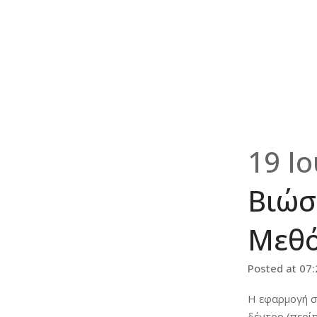
19 Ι
Βιώσ
Μεθ
Posted at 07
Η εφαρμογή σ
δέντρο (περί