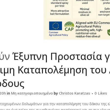
ούν
Έξυπνη Προστασία γι
ιμη Καταπολέμηση του 
όδους
:20h
in
Μη κατηγοριοποιημένο
by
Christos Karatzas
0
Likes
τοχευμένων δολωμάτων για την καταπολέμηση του δάκου της ελ
που το ένα τρίτο της συνηθισμένης ποσότητας) και σε πιο ελκυ