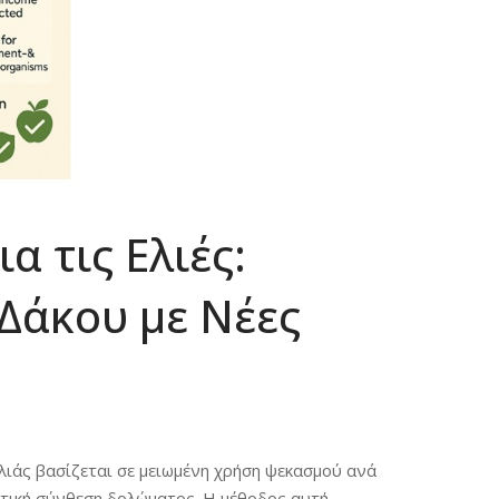
α τις Ελιές:
Δάκου με Νέες
ιάς βασίζεται σε μειωμένη χρήση ψεκασμού ανά
στική σύνθεση δολώματος. Η μέθοδος αυτή