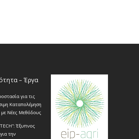
ότητα – Έργα
οστασία για τις
ώσιμη Καταπολέμηση
 με Νέες Μεθόδους
TECH”: Έξυπνος
για την